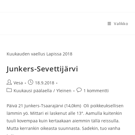
Siirry
suoraan
sisältöön
Valikko
Kuukauden vaellus Lapissa 2018
Junkers-Sevettijärvi
Artikkelin
Artikkeli
Vesa
18.9.2018
kirjoittaja:
julkaistu:
Artikkelin
Artikkelin
Kuukausi päälaella
/
Yleinen
1 kommentti
kategoria:
kommentit:
Päivä 21 Junkers-Tsaarajärvi (14,0km) Oli poikkeuksellisen
lämmin yö. Mittari ei laskenut alle 13°. Aamulla kuitenkin
tuuli kovempaa kuin kertaakaan aiemmin tällä reissulla.
Mutta kerrankin oikeasta suunnasta. Sadekin, tuo vanha