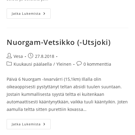
Utsjoki-
Jatka Lukemista
Paistunturit
1/2
Nuorgam-Vetsikko (-Utsjoki)
Artikkelin
Artikkeli
Vesa
27.8.2018
kirjoittaja:
julkaistu:
Artikkelin
Artikkelin
Kuukausi päälaella
/
Yleinen
0 kommenttia
kategoria:
kommentit:
Päivä 6 Nuorgam -Ivvarvárri (15,1km) Illalla olin
oikeaoppisesti pystyttänyt teltan absidi tuulen suuntaan.
Jostain kummallisesta syystä teltta ei kuitenkaan
automaattisesti kääntynytkään, vaikka tuuli kääntyikin. Joten
aamulla teltta sitten purettiin kovassa…
Nuorgam-
Jatka Lukemista
Vetsikko
(-