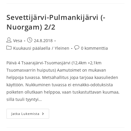
Utsjoki)
Sevettijärvi-Pulmankijärvi (-
Nuorgam) 2/2
Artikkelin
Artikkeli
Vesa
24.8.2018
kirjoittaja:
julkaistu:
Artikkelin
Artikkelin
Kuukausi päälaella
/
Yleinen
0 kommenttia
kategoria:
kommentit:
Päivä 4 Tsaarajärvi-Tsuomasjärvi (12,4km +2,1km
Tsuomasvarrin huiputus) Aamutoimet on mukavan
helppoja tuvassa. Metsähallitus jopa tarjoaa kaasulieden
käyttöön. Nukkuminen tuvassa ei ennakko-odotuksista
poiketen ollutkaan helppoa, vaan tuskastuttavan kuumaa,
sillä tuuli tyyntyi…
Sevettijärvi-
Jatka Lukemista
Pulmankijärvi
(-
Nuorgam)
2/2