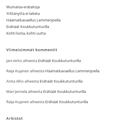
Muinaisia erätaitoja
Yrittänyttä ei laiteta
Häämatkavaellus Lemmenjoella
Erähäät Koukkutunturilla
Kohti kotia, kohti uutta
Viimeisimmät kommentit
Jani einto
aiheesta
Erähäät Koukkutunturilla
Raija Kujanen
aiheesta
Häämatkavaellus Lemmenjoella
Anita Alho
aiheesta
Erähäät Koukkutunturilla
Mari Jannela
aiheesta
Erähäät Koukkutunturilla
Raija Kujanen
aiheesta
Erähäät Koukkutunturilla
Arkistot