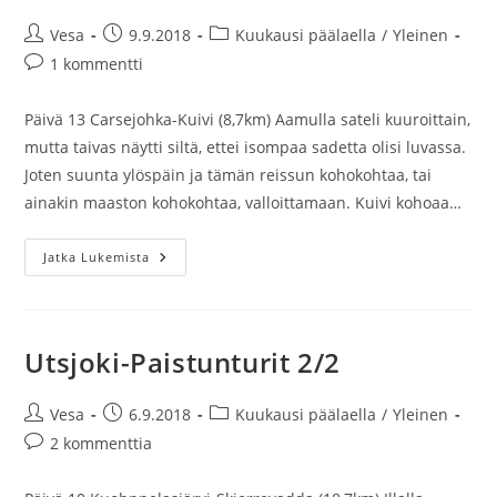
Artikkelin
Artikkeli
Artikkelin
Vesa
9.9.2018
Kuukausi päälaella
/
Yleinen
kirjoittaja:
julkaistu:
kategoria:
Artikkelin
1 kommentti
kommentit:
Päivä 13 Carsejohka-Kuivi (8,7km) Aamulla sateli kuuroittain,
mutta taivas näytti siltä, ettei isompaa sadetta olisi luvassa.
Joten suunta ylöspäin ja tämän reissun kohokohtaa, tai
ainakin maaston kohokohtaa, valloittamaan. Kuivi kohoaa…
Paistunturit-
Jatka Lukemista
Kuivi-
Kenesjärvi
1/2
Utsjoki-Paistunturit 2/2
Artikkelin
Artikkeli
Artikkelin
Vesa
6.9.2018
Kuukausi päälaella
/
Yleinen
kirjoittaja:
julkaistu:
kategoria:
Artikkelin
2 kommenttia
kommentit: