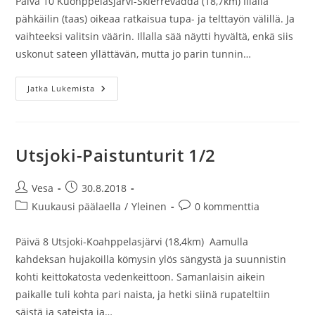
Päivä 10 Kuohppelasjärvi-Skierrevadda (18,7km) Illalla
pähkäilin (taas) oikeaa ratkaisua tupa- ja telttayön välillä. Ja
vaihteeksi valitsin väärin. Illalla sää näytti hyvältä, enkä siis
uskonut sateen yllättävän, mutta jo parin tunnin…
Utsjoki-
Jatka Lukemista
Paistunturit
2/2
Utsjoki-Paistunturit 1/2
Artikkelin
Artikkeli
Vesa
30.8.2018
kirjoittaja:
julkaistu:
Artikkelin
Artikkelin
Kuukausi päälaella
/
Yleinen
0 kommenttia
kategoria:
kommentit:
Päivä 8 Utsjoki-Koahppelasjärvi (18,4km) Aamulla
kahdeksan hujakoilla kömysin ylös sängystä ja suunnistin
kohti keittokatosta vedenkeittoon. Samanlaisin aikein
paikalle tuli kohta pari naista, ja hetki siinä rupateltiin
säistä ja sateista ja…