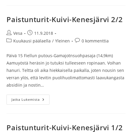
Paistunturit-Kuivi-Kenesjärvi 2/2
Artikkelin
Artikkeli
Vesa
11.9.2018
kirjoittaja:
julkaistu:
Artikkelin
Artikkelin
Kuukausi päälaella
/
Yleinen
0 kommenttia
kategoria:
kommentit:
Päivä 15 Fiellun putous-Gamajotnsuohpasaja (14,9km)
Aamuyöstä heräsin jo tutuksi tulleeseen ropinaan. Voihan
hanuri. Teltta oli aika hiekkaisella paikalla, joten nousin sen
verran ylös, että levitin puolihuolimattomasti laavukangasta
absidiin ja nostin…
Paistunturit-
Jatka Lukemista
Kuivi-
Kenesjärvi
2/2
Paistunturit-Kuivi-Kenesjärvi 1/2