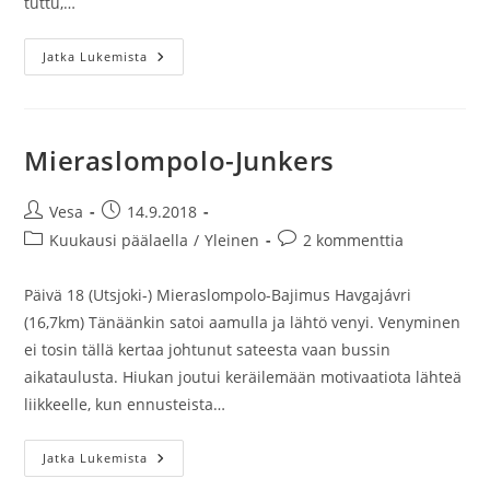
tuttu,…
Junkers-
Jatka Lukemista
Sevettijärvi
Mieraslompolo-Junkers
Artikkelin
Artikkeli
Vesa
14.9.2018
kirjoittaja:
julkaistu:
Artikkelin
Artikkelin
Kuukausi päälaella
/
Yleinen
2 kommenttia
kategoria:
kommentit:
Päivä 18 (Utsjoki-) Mieraslompolo-Bajimus Havgajávri
(16,7km) Tänäänkin satoi aamulla ja lähtö venyi. Venyminen
ei tosin tällä kertaa johtunut sateesta vaan bussin
aikataulusta. Hiukan joutui keräilemään motivaatiota lähteä
liikkeelle, kun ennusteista…
Mieraslompolo-
Jatka Lukemista
Junkers