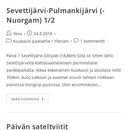
Sevettijärvi-Pulmankijärvi (-
Nuorgam) 1/2
Artikkelin
Artikkeli
Vesa
24.8.2018
kirjoittaja:
julkaistu:
Artikkelin
Artikkelin
Kuukausi päälaella
/
Yleinen
1 kommentti
kategoria:
kommentit:
Päivä 1 Sevettijärvi-Silisjoki (18,8km) Siitä se sitten lähti,
Sevettijärveltä kolttasaamelaisten perinnetalon
parkkipaikalta. Aikaa kokonainen kuukausi ja alustava reitti
350km. Auto lukkoon ja avaimet visusti talteen rinkkaan
pienessä minigrip-pussissa. Otin ensimmäisen…
Sevettijärvi-
Jatka Lukemista
Pulmankijärvi
(-
Nuorgam)
1/2
Päivän sateltviitit