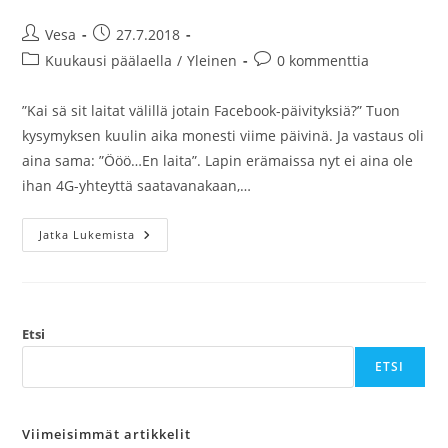
Artikkelin
Artikkeli
Vesa
27.7.2018
kirjoittaja:
julkaistu:
Artikkelin
Artikkelin
Kuukausi päälaella
/
Yleinen
0 kommenttia
kategoria:
kommentit:
”Kai sä sit laitat välillä jotain Facebook-päivityksiä?” Tuon
kysymyksen kuulin aika monesti viime päivinä. Ja vastaus oli
aina sama: ”Ööö…En laita”. Lapin erämaissa nyt ei aina ole
ihan 4G-yhteyttä saatavanakaan,…
Päivän
Jatka Lukemista
Sateltviitit
Etsi
ETSI
Viimeisimmät artikkelit