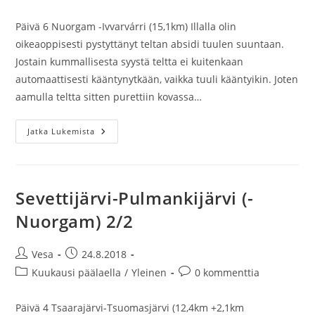
kategoria:
kommentit:
Päivä 6 Nuorgam -Ivvarvárri (15,1km) Illalla olin
oikeaoppisesti pystyttänyt teltan absidi tuulen suuntaan.
Jostain kummallisesta syystä teltta ei kuitenkaan
automaattisesti kääntynytkään, vaikka tuuli kääntyikin. Joten
aamulla teltta sitten purettiin kovassa…
Nuorgam-
Jatka Lukemista
Vetsikko
(-
Utsjoki)
Sevettijärvi-Pulmankijärvi (-
Nuorgam) 2/2
Artikkelin
Artikkeli
Vesa
24.8.2018
kirjoittaja:
julkaistu:
Artikkelin
Artikkelin
Kuukausi päälaella
/
Yleinen
0 kommenttia
kategoria:
kommentit:
Päivä 4 Tsaarajärvi-Tsuomasjärvi (12,4km +2,1km