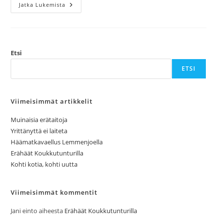
Uusi
Jatka Lukemista
Vuosi
Tunturissa
Etsi
ETSI
Viimeisimmät artikkelit
Muinaisia erätaitoja
Yrittänyttä ei laiteta
Häämatkavaellus Lemmenjoella
Erähäät Koukkutunturilla
Kohti kotia, kohti uutta
Viimeisimmät kommentit
Jani einto
aiheesta
Erähäät Koukkutunturilla