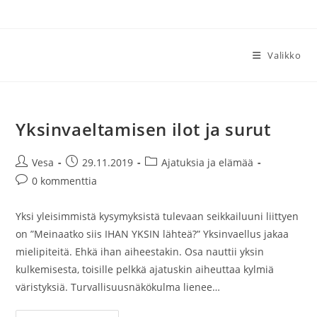
Siirry
suoraan
sisältöön
Valikko
Yksinvaeltamisen ilot ja surut
Artikkelin
Artikkeli
Artikkelin
Vesa
29.11.2019
Ajatuksia ja elämää
kirjoittaja:
julkaistu:
kategoria:
Artikkelin
0 kommenttia
kommentit:
Yksi yleisimmistä kysymyksistä tulevaan seikkailuuni liittyen
on ”Meinaatko siis IHAN YKSIN lähteä?” Yksinvaellus jakaa
mielipiteitä. Ehkä ihan aiheestakin. Osa nauttii yksin
kulkemisesta, toisille pelkkä ajatuskin aiheuttaa kylmiä
väristyksiä. Turvallisuusnäkökulma lienee…