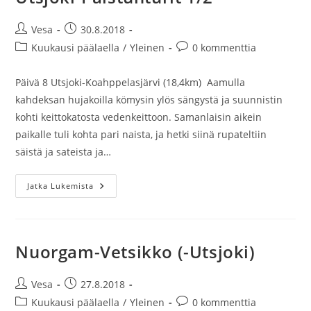
Artikkelin
Artikkeli
Vesa
30.8.2018
kirjoittaja:
julkaistu:
Artikkelin
Artikkelin
Kuukausi päälaella
/
Yleinen
0 kommenttia
kategoria:
kommentit:
Päivä 8 Utsjoki-Koahppelasjärvi (18,4km) Aamulla
kahdeksan hujakoilla kömysin ylös sängystä ja suunnistin
kohti keittokatosta vedenkeittoon. Samanlaisin aikein
paikalle tuli kohta pari naista, ja hetki siinä rupateltiin
säistä ja sateista ja…
Utsjoki-
Jatka Lukemista
Paistunturit
1/2
Nuorgam-Vetsikko (-Utsjoki)
Artikkelin
Artikkeli
Vesa
27.8.2018
kirjoittaja:
julkaistu:
Artikkelin
Artikkelin
Kuukausi päälaella
/
Yleinen
0 kommenttia