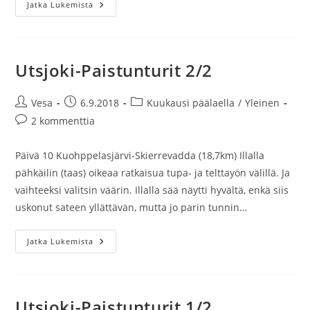
Yksinvaeltamisen
Jatka Lukemista
Ilot
Ja
Surut
Utsjoki-Paistunturit 2/2
Artikkelin
Artikkeli
Artikkelin
Vesa
6.9.2018
Kuukausi päälaella
/
Yleinen
kirjoittaja:
julkaistu:
kategoria:
Artikkelin
2 kommenttia
kommentit:
Päivä 10 Kuohppelasjärvi-Skierrevadda (18,7km) Illalla
pähkäilin (taas) oikeaa ratkaisua tupa- ja telttayön välillä. Ja
vaihteeksi valitsin väärin. Illalla sää näytti hyvältä, enkä siis
uskonut sateen yllättävän, mutta jo parin tunnin…
Utsjoki-
Jatka Lukemista
Paistunturit
2/2
Utsjoki-Paistunturit 1/2