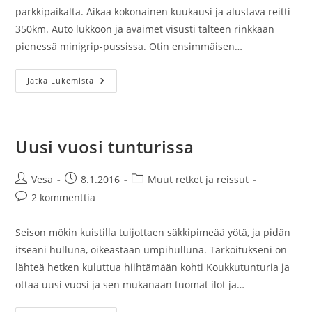
parkkipaikalta. Aikaa kokonainen kuukausi ja alustava reitti
350km. Auto lukkoon ja avaimet visusti talteen rinkkaan
pienessä minigrip-pussissa. Otin ensimmäisen…
Sevettijärvi-
Jatka Lukemista
Pulmankijärvi
(-
Nuorgam)
1/2
Uusi vuosi tunturissa
Artikkelin
Artikkeli
Artikkelin
Vesa
8.1.2016
Muut retket ja reissut
kirjoittaja:
julkaistu:
kategoria:
Artikkelin
2 kommenttia
kommentit:
Seison mökin kuistilla tuijottaen säkkipimeää yötä, ja pidän
itseäni hulluna, oikeastaan umpihulluna. Tarkoitukseni on
lähteä hetken kuluttua hiihtämään kohti Koukkutunturia ja
ottaa uusi vuosi ja sen mukanaan tuomat ilot ja…