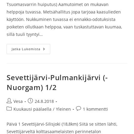
Tsuomasvarrin huiputus) Aamutoimet on mukavan
helppoja tuvassa. Metsähallitus jopa tarjoaa kaasulieden
käyttöön. Nukkuminen tuvassa ei ennakko-odotuksista
poiketen ollutkaan helppoa, vaan tuskastuttavan kuumaa,
sillä tuuli tyyntyi…
Sevettijärvi-
Jatka Lukemista
Pulmankijärvi
(-
Nuorgam)
2/2
Sevettijärvi-Pulmankijärvi (-
Nuorgam) 1/2
Artikkelin
Artikkeli
Vesa
24.8.2018
kirjoittaja:
julkaistu:
Artikkelin
Artikkelin
Kuukausi päälaella
/
Yleinen
1 kommentti
kategoria:
kommentit:
Päivä 1 Sevettijärvi-Silisjoki (18,8km) Siitä se sitten lähti,
Sevettijärveltä kolttasaamelaisten perinnetalon