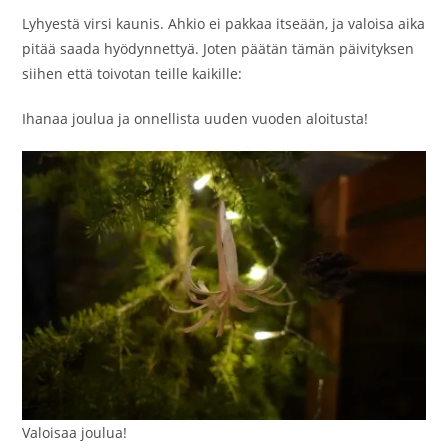
Lyhyestä virsi kaunis. Ahkio ei pakkaa itseään, ja valoisa aika
pitää saada hyödynnettyä. Joten päätän tämän päivityksen
siihen että toivotan teille kaikille:
Ihanaa joulua ja onnellista uuden vuoden aloitusta!
Valoisaa joulua!