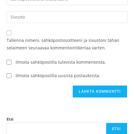
käyttäjätunnuksesi
sähköpostiosoitteesi
kommentoidaksesi
kommentoidaksesi
Kirjoita
sivustosi
verkko-
osoite/URL
Tallenna nimeni, sähköpostiosoitteeni ja sivustoni tähän
(valinnainen)
selaimeen seuraavaa kommentointikertaa varten.
Ilmoita sähköpostilla tulevista kommenteista.
Ilmoita sähköpostilla uusista postauksista.
Etsi
ETSI