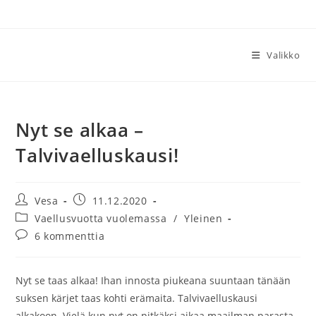
Siirry
suoraan
sisältöön
Valikko
Nyt se alkaa –
Talvivaelluskausi!
Artikkelin
Artikkeli
Vesa
11.12.2020
kirjoittaja:
julkaistu:
Artikkelin
Vaellusvuotta vuolemassa
/
Yleinen
kategoria:
Artikkelin
6 kommenttia
kommentit:
Nyt se taas alkaa! Ihan innosta piukeana suuntaan tänään
suksen kärjet taas kohti erämaita. Talvivaelluskausi
alkakoon. Vielä kun nyt on pitkäksi aikaa maailman parasta