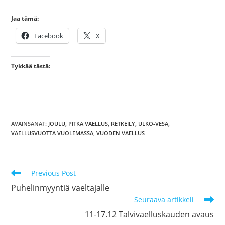
Jaa tämä:
Facebook
X
Tykkää tästä:
AVAINSANAT
:
JOULU
,
PITKÄ VAELLUS
,
RETKEILY
,
ULKO-VESA
,
VAELLUSVUOTTA VUOLEMASSA
,
VUODEN VAELLUS
Lue
Previous Post
lisää
Puhelinmyyntiä vaeltajalle
artikkeleita
Seuraava artikkeli
11-17.12 Talvivaelluskauden avaus