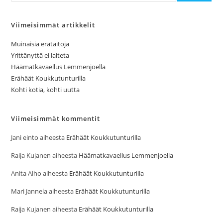
Viimeisimmät artikkelit
Muinaisia erätaitoja
Yrittänyttä ei laiteta
Häämatkavaellus Lemmenjoella
Erähäät Koukkutunturilla
Kohti kotia, kohti uutta
Viimeisimmät kommentit
Jani einto
aiheesta
Erähäät Koukkutunturilla
Raija Kujanen
aiheesta
Häämatkavaellus Lemmenjoella
Anita Alho
aiheesta
Erähäät Koukkutunturilla
Mari Jannela
aiheesta
Erähäät Koukkutunturilla
Raija Kujanen
aiheesta
Erähäät Koukkutunturilla