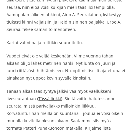
seuraa, niin eipä voisi kulkijan mieli taas iloisempi olla.
Aamupalan jälkeen ahkioni, Aino A. Seuralainen, kytkeytyy
tiukasti kiinni valjaisiin, ja Heidin sininen paljakka, Urpo A.
Seuraa, tekee saman toimenpiteen.
Kartat valmiina ja reittikin suunniteltu.
Vuodet eivät ole veljiä keskenään. Viime vuonna tähän
aikaan oli jo lähes metrinen hanki. Nyt lunta on juuri ja
juuri riittävästi hiihtämiseen. No, optimistisesti ajateltuna ei
ainakaan nyt uppoa kovin syvälle kinoksiin.
Tänään alkaa taas syntyä jälkiviivaa myös vaellukseni
liveseurantaan (
Tässä linkki
). Sieltä voitte halutessanne
seurata, missä parivaljakko milloinkin liikkuu.
Korvatunturihan meillä on suuntana – joulua ei voisi oikein
muualla kuvitella olevansakaan. Saatamme siis myös
törmätä Petteri Punakuonoon matkalla. Kirjaimellista