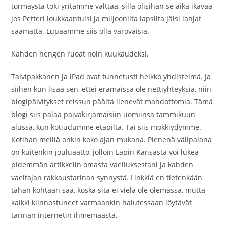
törmäystä toki yritämme välttää, sillä olisihan se aika ikävää
jos Petteri loukkaantuisi ja miljoonilta lapsilta jäisi lahjat
saamatta. Lupaamme siis olla varovaisia.
Kahden hengen ruoat noin kuukaudeksi.
Talvipakkanen ja iPad ovat tunnetusti heikko yhdistelmä. Ja
siihen kun lisää sen, ettei erämaissa ole nettiyhteyksiä, niin
blogipäivitykset reissun päältä lienevät mahdottomia. Tämä
blogi siis palaa päiväkirjamaisiin uomiinsa tammikuun
alussa, kun kotiudumme etapilta. Tai siis mökkiydymme.
Kotihan meillä onkin koko ajan mukana. Pienenä välipalana
on kuitenkin jouluaatto, jolloin Lapin Kansasta voi lukea
pidemmän artikkelin omasta vaelluksestani ja kahden
vaeltajan rakkaustarinan synnystä. Linkkiä en tietenkään
tähän kohtaan saa, koska sitä ei vielä ole olemassa, mutta
kaikki kiinnostuneet varmaankin halutessaan löytävät
tarinan internetin ihmemaasta.