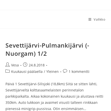
Siirry
suoraan
sisältöön
Valikko
Sevettijärvi-Pulmankijärvi (-
Nuorgam) 1/2
Artikkelin
Artikkeli
Vesa
24.8.2018
kirjoittaja:
julkaistu:
Artikkelin
Artikkelin
Kuukausi päälaella
/
Yleinen
1 kommentti
kategoria:
kommentit:
Päivä 1 Sevettijärvi-Silisjoki (18,8km) Siitä se sitten lähti,
Sevettijärveltä kolttasaamelaisten perinnetalon
parkkipaikalta. Aikaa kokonainen kuukausi ja alustava reitti
350km. Auto lukkoon ja avaimet visusti talteen rinkkaan
pienessä minigrip-pussissa. Otin ensimmäisen…