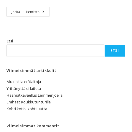
Sevettijärvi-
Jatka Lukemista
Pulmankijärvi
(-
Nuorgam)
1/2
Etsi
ETSI
Viimeisimmät artikkelit
Muinaisia erätaitoja
Yrittänyttä ei laiteta
Häämatkavaellus Lemmenjoella
Erähäät Koukkutunturilla
Kohti kotia, kohti uutta
Viimeisimmät kommentit